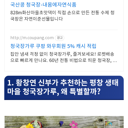
국산콩 청국장-내몸에자연식품
828m화산마을초맛댁이 직접 손으로 만든 전통 수제 청
국장은 자연이준선물입니다
http://m.coupang.com
광고
청국장가루 쿠팡 와우회원 5% 캐시 적립
집안 냄새 걱정 없이 청국장가루, 즐겨보세요! 로켓배송
으로 빠르게 만나요. 60년 전통 비법으로 띄운 청국장, 깊
은 맛을 식탁에.
1. 황창연 신부가 추천하는 평창 생태
마을 청국장가루, 왜 특별할까?