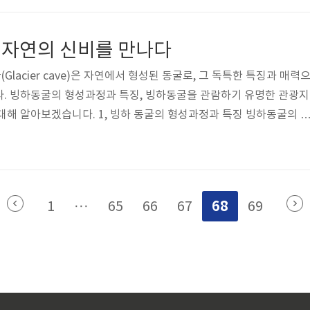
특징이 있습니다. 길이는 약 60미터, 폭은 약 250미터입니다. 일반적
리 핑크색이 특징인 힐리어호수에는 소금성 박테리아라고 불리는 미
: 자연의 신비를 만나다
박테리아는 물속에 ..
lacier cave)은 자연에서 형성된 동굴로, 그 독특한 특징과 매력
다. 빙하동굴의 형성과정과 특징, 빙하동굴을 관람하기 유명한 관광지
대해 알아보겠습니다. 1, 빙하 동굴의 형성과정과 특징 빙하동굴의 
 빙하동굴은 눈과 얼음으로 형성되며, 이는 주로 눈이 쌓이는 지역
해수면이 쌓여 압축되고 녹아서 고체로 변하게 됩니다. 눈이 쌓이면서
집니다. 눈이 압축되면서 결정화가 일어나고 얼음 결정이 형성됩니다.
공기와 용존 가스가 포함될 수 있습니다. 그러나 시간이 지나면서 이
68
1
···
65
66
67
69
 있습니다. 얼음이 ..