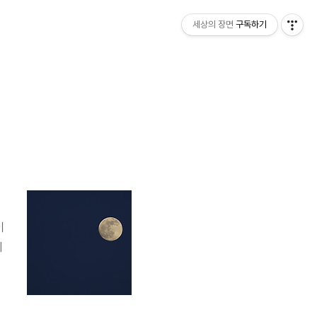
세상의 장면
구독하기
이
기
재
달