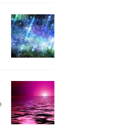
슈
발
우
공
됩
대
음