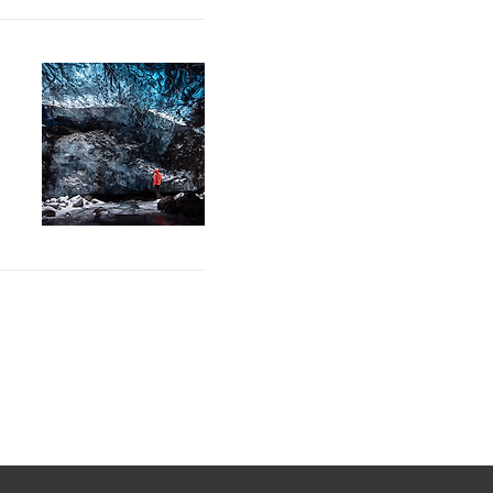
세
으
형
에
러