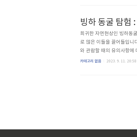
발견했고, 염도가 90%라는 
인 푸른색인 호수색과는 달
빙하 동굴 탐험 
생물이 많이 존재합니다. 이 
희귀한 자연현상인 빙하동굴(G
로 많은 이들을 끌어들입니
와 관람할 때의 유의사항에 
성과정에 대해 알려드립니다.
카테고리 없음
2023. 9. 11. 20:58
서 시작됩니다. 눈은 여러 
점차 압축되고 밀도가 높아
얼음이 형성되면 그 안에는 
한 가스는 얼음에서 제거될 수