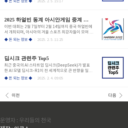
◆ 돈 되는 정보 ◆
2025. 2. 5. 15:17
본인 명의의 휴대폰이나 금융인증서를 통해 인증을 받
서 바로 신청하세요! 줍줍 청약신청 바로가기 1. 무순
아 발급받을 수 있습니다.현재 일부 병의원에서는 QR
위 청약 개요 세종 힐스테이트 리버파크는 지상 48층, 6
코드를 스캔하여 빠르게 건강보험 자격을 확인할 수 있
개 동 규모의 초고층 아파트로, 총 736가구가 공급됩니
2025 하얼빈 동계 아시안게임 중계 보러가기
는 시스템이 도입되어 있어, 대기 시간을..
다. 이번 무순위 청약에서는 H3 블록(8단지)과 H4 블록
(7단지)에서 각각 1가구씩, 총 3가구가 청약 가능합니
이번 대회는 2월 7일부터 2월 14일까지 중국 하얼빈에
다.✅ H3 블록(8단지): 전용 84㎡ (23층) → 1가구✅ H
서 개최되며, 아시아의 겨울 스포츠 최강자들이 모여 실
4 블록(7단지): 전용 84㎡ (10층), 전용 105㎡ (7층)
력을 겨루게 됩니다.이번 대회는 KBS, MBC, SPOTV
◆ 돈 되는 정보 ◆
2025. 2. 5. 11:25
→ 각 1가구✅ 이 아파트는 2017년 분양 당시 가격 그
등에서 생중계될 예정입니다.우리 대표팀의 경기를 실
대로 공급되며, 현재 시세보다 3~4억 원 저렴하게 나와
시간으로 응원하세요!아래 링크에서 보실 수 있습니
있어 시세 차익이 기..
다! 경기 생중계 보러가기 대한민국 경기 일정 대한민
딥시크 관련주 Top5
국 선수들의 주요 경기 일정은 다음과 같습니다:개막식:
2월 7일(금) 쇼트트랙: 2월 8일(토) ~ 2월 9일(일)피겨
최근 중국의 AI 스타트업 딥시크(DeepSeek)가 발표
스케이팅: 2월 9일(일) ~ 2월 11일(화)스피드 스케이
한 AI 모델 딥시크-R1이 전 세계적으로 큰 반향을 일으
팅: 2월 7일(금), 2월 8일(토), 2월 10일(월)아이스하
키고 있습니다.이 모델은 기술적 성과뿐만 아니라 글로
◆ 돈 되는 정보 ◆
2025. 2. 4. 09:05
키: 2월 7일(금) ~ 2월 14일(금)각 종목의 세부 경기 일
벌 기술 패권 구도에까지 영향을 미치며, 엔비디아(NVI
정은 아래에서 확인하세요! 경기일정 확인하기 2025
DIA)와 같은 미국의 주요 기술주에까지 파급 효과를 미
하얼빈 동계 아시안게임..
치고 있습니다. 1. 딥시크 관련주란?딥시크는 현재 한
이전
다음
국 기업과 직접적인 계약 관계는 없지만, AI 서버와 반
도체 시장의 확장으로 인해 간접적인 수혜를 받을 수 있
는 기업들이 존재합니다.특히, AI 기술의 발전과 함께
반도체 부품의 수요가 증가하고 있으며, 이는 관련 기업
운영자 : 우리들의 천국
들에게 긍정적인 영향을 미칠 것으로 예상됩니다. 딥시
크의 등장은 AI와 반도체 시장의 새로운 기회를 창출하