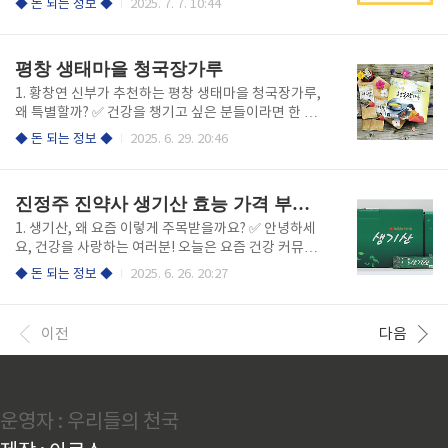
◆ 돈 되는 정보 ◆
2025. 7. 7. 10:44
적인 은행계좌 개설이나 알리페이 앱 설치는 낯설고 번
습니다.삶의 고민, 인간관계, 건강, 신앙 등 우리 일상에
거로워 해외 여행객에게 큰 허들입니다.카카오페이와
서 마주치는 크고 작은 문제들을 따뜻한 시선으로 풀어
알리페이 연동은 이 모든 고민을 한 방에 해결합니다.국
내는 황창연 신부님의 강의가 한눈에 펼쳐져 있습니다.
평창 생태마을 청국장가루
내 카카..
특히, 각 강의는 날짜별, 주제별로 정리되어 있어 내가
궁금한 부분만 쏙쏙 골라볼 수 있다는 점이 정말 매력적
1. 황창연 신부가 추천하는 평창 생태마을 청국장가루,
이었죠. 황창연 신부 강의, 어디서 볼 수 있을까? 1. 성필
왜 특별할까? ✅ 건강을 챙기고 싶은 분들이라면 한 번
립보생태마을 공식 홈페이지 ✅ 황창연 신부님의 최신
쯤 들어봤을 ‘평창 생태마을 청국장가루’.✅ 이 제품은
◆ 돈 되는 정보 ◆
2025. 6. 29. 20:46
강의와 특강, 건강특강, 시국특강 등 다양한 주제의 강
황창연 신부님의 진심과 평창의 청정 자연이 만나 탄생
의가 꾸준히 업로드되고 있습니다.✅ 강의 게시판에는
한 건강식품입니다.✅ 100% 국내산 콩을 전통 방식으
날짜별로 정리된 강의 목록과 함께, 각 강의별로 상세한
로 가마솥에 삶아, 청국장 특유의 냄새는 줄이고 구수함
진정주 진약사 생기산 효능 가격 부작용
..
과 영양은 그대로 살렸죠.✅ 바쁜 현대인도 간편하게 즐
길 수 있도록 곱게 분말화되어, 물이나 우유, 요구르트
1. 생기산, 왜 요즘 이렇게 주목받을까요? ✅ 안녕하세
에 타먹거나 각종 요리에 활용하기 딱 좋습니다. ✅ 이
요, 건강을 사랑하는 여러분! 오늘은 요즘 건강 커뮤니
청국장가루의 가장 큰 매력은,👉🏻 냄새 걱정 없이 누구
티와 유튜브, 블로그에서 뜨겁게 회자되는 진정주 약국
◆ 돈 되는 정보 ◆
2025. 6. 26. 20:27
나 부담 없이 섭취 가능👉🏻 국산콩 100%, 첨가물·방부
의 ‘생기산’에 대해 깊이 있게 다뤄보겠습니다.✅ 생기
제 NO!👉🏻 꾸준히 먹으면 장 건강, 피부, 활력까지 챙길
산은 진정주 약사님이 오랜 임상 경험을 바탕으로 개발
수 있음-이라는 점입니다.👉🏻 실제로 ..
한 한방 생약 과립제입니다.동의보감에 등장하는 ‘생기
이전
다음
산(生肌散)’과는 완전히 다르며, 오직 진정주 약국에서
만 만날 수 있는 독점 제품이죠.✅ 생기산의 주원료는 시
호, 황금, 황련 등 ‘시원한 성질’로 유명한 생약재입니
다.이 조합은 몸속의 열과 독소를 정화하고, 혈관과 소
운영자 : 우리들의 천국
화기 건강을 동시에 챙길 수 있도록 설계되었습니다.✅
특히 만성 소화불량, 위염, 장염, 역류성 식도염, 손발